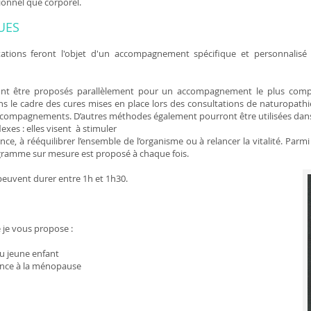
ionnel que corporel.
UES
tations feront l'objet d'un accompagnement spécifique et personnalisé
nt être proposés parallèlement pour un accompagnement le plus compl
ans le cadre des cures mises en place lors des consultations de naturopathie
compagnements. D’autres méthodes également pourront être utilisées dans 
lexes : elles visent à stimuler
ce, à rééquilibrer l’ensemble de l’organisme ou à relancer la vitalité. Parmi 
ramme sur mesure est proposé à chaque fois.
euvent durer entre 1h et 1h30.
je vous propose :
u jeune enfant
ence à la ménopause