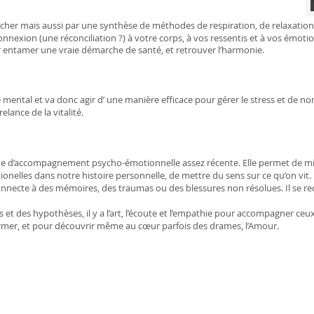
toucher mais aussi par une synthèse de méthodes de respiration, de relaxati
exion (une réconciliation ?) à votre corps, à vos ressentis et à vos émoti
r entamer une vraie démarche de santé, et retrouver l’harmonie.
al et va donc agir d’ une manière efficace pour gérer le stress et d
lance de la vitalité.
ue d’accompagnement psycho-émotionnelle assez récente. Elle permet de m
onelles dans notre histoire personnelle, de mettre du sens sur ce qu’on vit.
nnecte à des mémoires, des traumas ou des blessures non résolues. Il se rec
es et des hypothèses, il y a l’art, l’écoute et l’empathie pour accompagner c
ormer, et pour découvrir même au cœur parfois des drames, l’Amour.