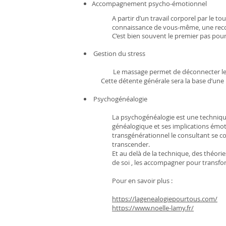
Accompagnement psycho-émotionnel
A partir d’un travail corporel par le 
connaissance de vous-même, une reconn
C’est bien souvent le premier pas pou
Gestion du stress
Le massage permet de déconnecter le ment
Cette détente générale sera la base d’une re
Psychogénéalogie
La psychogénéalogie est une techniq
généalogique et ses implications émoti
transgénérationnel le consultant se co
transcender.
Et au delà de la technique, des théori
de soi , les accompagner pour transf
Pour en savoir plus :
https://lagenealogiepourtous.com/
https://www.noelle-lamy.fr/