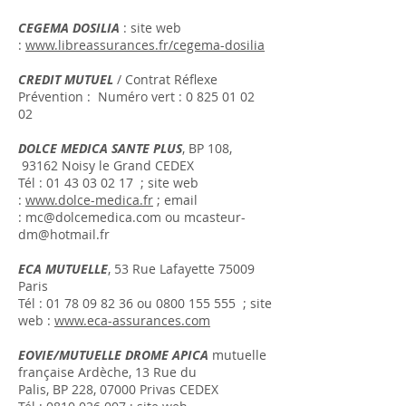
CEGEMA DOSILIA
: site web
:
www.libreassurances.fr/cegema-dosilia
CREDIT MUTUEL
/ Contrat Réflexe
Prévention : Numéro vert :
0 825 01 02
02
DOLCE MEDICA SANTE PLUS
, BP 108,
93162 Noisy le Grand CEDEX
Tél :
01 43 03 02 17
; site web
:
www.dolce-medica.fr
; email
:
mc@dolcemedica.com
ou
mcasteur-
dm@hotmail.fr
ECA MUTUELLE
, 53 Rue Lafayette 75009
Paris
Tél :
01 78 09 82 36
ou
0800 155 555
; site
web :
www.eca-assurances.com
EOVIE/MUTUELLE DROME APICA
mutuelle
française Ardèche, 13 Rue du
Palis, BP 228, 07000 Privas CEDEX