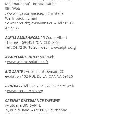
Medinat/Santé Hospitalisation
Site Web
:
www.myassurance.eu
; Christelle
Werbrouck – Email
:
c.werbrouck@axisalians.eu
– Tél :
01 60
42 72 72
ALPTIS ASSURANCES
, 25 Cours Albert
Thomas - 69445 LYON CEDEX 03
Tél :
04 72 36 16 20
; web :
www.alptis.org
ASSUREMA/SPHINX
: site web
:
www.sphinx-solutions.fr
BIO SANTE
: Autrement Demain CO
evolution 102 RUE DE LA JOANNA 69126
BRINDAS
- Tél :
04 78 45 27 96
; site web
:
www.econo-ecolo.org
CABINET D’ASSURANCE SAFEWAY
/Mutuelle BIO SANTE
9, Rue d’Hanoï – 69100 Villeurbanne