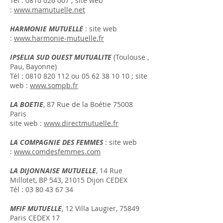
Tél :
0810 026 007
; site web
:
www.mamutuelle.net
HARMONIE MUTUELLE
: site web
:
www.harmonie-mutuelle.fr
IPSELIA SUD OUEST MUTUALITE
(Toulouse ,
Pau, Bayonne)
Tél :
0810 820 112
ou
05 62 38 10 10
; site
web :
www.sompb.fr
LA BOETIE
, 87 Rue de la Boétie 75008
Paris
site web :
www.directmutuelle.fr
LA COMPAGNIE DES FEMMES
: site web
:
www.comdesfemmes.com
LA DIJONNAISE MUTUELLE
, 14 Rue
Millotet, BP 543, 21015 Dijon CEDEX
Tél :
03 80 43 67 34
MFIF MUTUELLE
, 12 Villa Laugier, 75849
Paris CEDEX 17