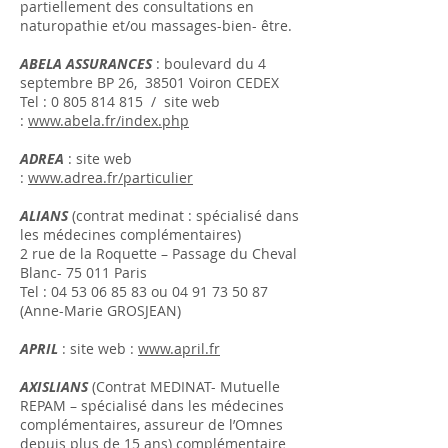
partiellement des consultations en
naturopathie et/ou massages-bien- être.
ABELA ASSURANCES
: boulevard du 4
septembre BP 26, 38501 Voiron CEDEX
Tel :
0 805 814
815 / site web
:
www.abela.fr/index.php
ADREA
: site web
:
www.adrea.fr/particulier
ALIANS
(contrat medinat : spécialisé dans
les médecines complémentaires)
2 rue de la Roquette – Passage du Cheval
Blanc- 75 011 Paris
Tel :
04 53 06 85 83
ou
04 91 73 50 87
(Anne-Marie GROSJEAN)
APRIL
: site web :
www.april.fr
AXISLIANS
(Contrat MEDINAT- Mutuelle
REPAM – spécialisé dans les médecines
complémentaires, assureur de l’Omnes
depuis plus de 15 ans) complémentaire