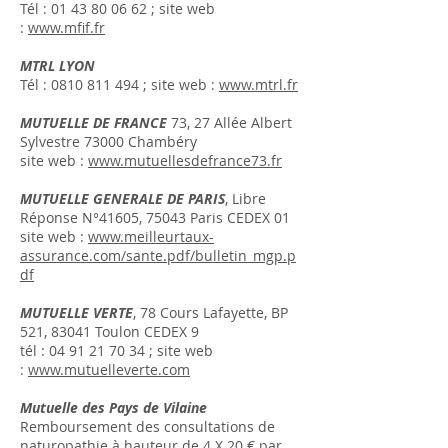
Tél :
01 43 80 06 62
; site web
:
www.mfif.fr
MTRL LYON
Tél :
0810 811 494
; site web :
www.mtrl.fr
MUTUELLE DE FRANCE
73, 27 Allée Albert
Sylvestre 73000 Chambéry
site web :
www.mutuellesdefrance73.fr
MUTUELLE GENERALE DE PARIS
, Libre
Réponse N°41605, 75043 Paris CEDEX 01
site web :
www.meilleurtaux-
assurance.com/sante.pdf/bulletin_mgp.p
df
MUTUELLE VERTE
, 78 Cours Lafayette, BP
521, 83041 Toulon CEDEX 9
tél :
04 91 21 70 34
; site web
:
www.mutuelleverte.com
Mutuelle des Pays de Vilaine
Remboursement des consultations de
naturopathie à hauteur de 4 X 20 € par