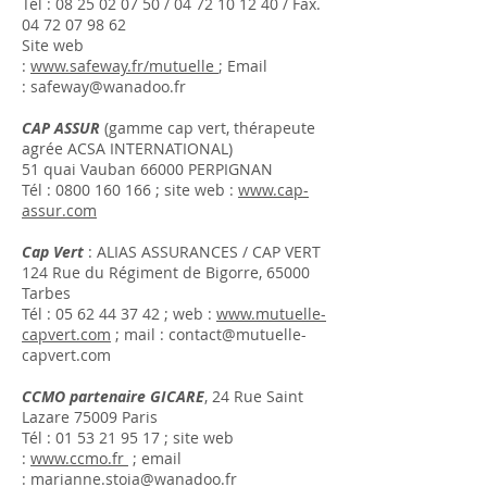
Tél :
08 25 02 07 50
/
04 72 10 12 40
/ Fax.
04 72 07 98 62
Site web
:
www.safeway.fr/mutuelle
; Email
:
safeway@wanadoo.fr
CAP ASSUR
(gamme cap vert, thérapeute
agrée ACSA INTERNATIONAL)
51 quai Vauban 66000 PERPIGNAN
Tél :
0800 160
166 ; site web :
www.cap-
assur.com
Cap Vert
: ALIAS ASSURANCES / CAP VERT
124 Rue du Régiment de Bigorre, 65000
Tarbes
Tél :
05 62 44 37 42
; web :
www.mutuelle-
capvert.com
; mail :
contact@mutuelle-
capvert.com
CCMO partenaire GICARE
, 24 Rue Saint
Lazare 75009 Paris
Tél :
01 53 21 95 17
; site web
:
www.ccmo.fr
; email
:
marianne.stoia@wanadoo.fr