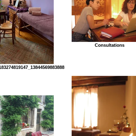
Consultations
183274819147_13844569883888